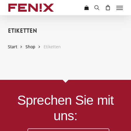
Skip
Menu
to
search
main
content
Etiketten
Start
Shop
Etiketten
Sprechen Sie mit
uns: