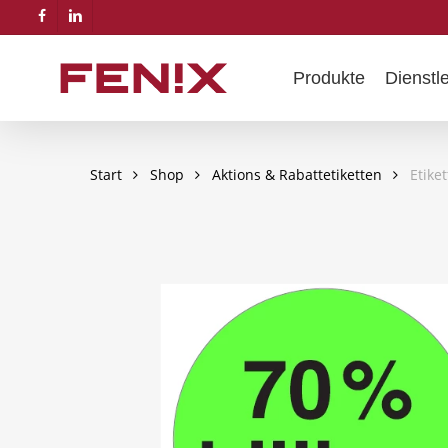
Skip
facebook
linkedin
to
main
Produkte
Dienstl
content
Start
Shop
Aktions & Rabattetiketten
Etike