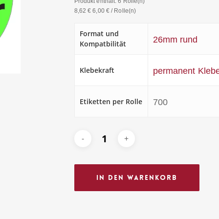
Produkt enthält: 6
Rolle(n)
8,62
€
6,00
€
/
Rolle(n)
Format und
26mm rund
Kompatbilität
Klebekraft
permanent Kleb
Etiketten per Rolle
700
In Den Warenkorb