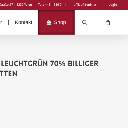
Straße 27 | 1230 Wien
Tel.: +43 1 616 24 11
office@fenix.at
Login
search
r
|
Kontakt
Shop
 leuchtgrün 70% billiger
etten