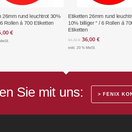
In Den Warenkorb
In Den Warenko
en 26mm rund leuchtrot 30%
Etiketten 26mm rund leuchtro
/ 6 Rollen á 700 Etiketten
10% billiger “ / 6 Rollen á 70
Etiketten
rsprünglicher
Aktueller
6,00
€
eis
Preis
Ursprünglicher
Aktueller
36,00
€
51,72
€
 MwSt.
ar:
ist:
Preis
Preis
exkl. 20 % MwSt.
,72 €
36,00 €.
war:
ist:
51,72 €
36,00 €.
en Sie mit uns:
> FENIX K