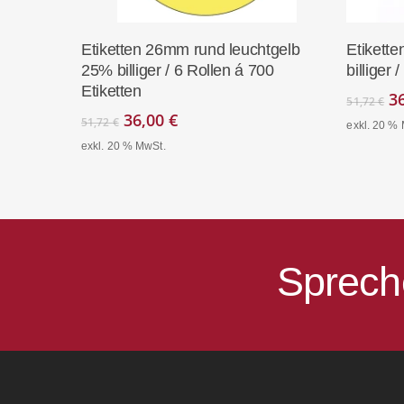
In Den Warenkorb
Etiketten 26mm rund leuchtgelb
Etikett
25% billiger / 6 Rollen á 700
billiger 
Etiketten
U
3
51,72
€
Pr
Ursprünglicher
Aktueller
36,00
€
51,72
€
exkl. 20 %
w
Preis
Preis
exkl. 20 % MwSt.
51
war:
ist:
51,72 €
36,00 €.
Sprech