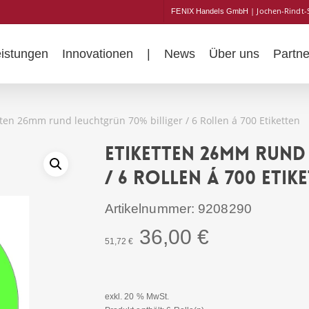
| Jochen-Rindt-
FENIX Handels GmbH
eistungen
Innovationen
|
News
Über uns
Partne
tten 26mm rund leuchtgrün 70% billiger / 6 Rollen á 700 Etiketten
Etiketten 26mm rund
/ 6 Rollen á 700 Etik
Artikelnummer:
9208290
Ursprünglicher
Aktueller
36,00
€
51,72
€
Preis
Preis
war:
ist:
51,72 €
36,00 €.
exkl. 20 % MwSt.