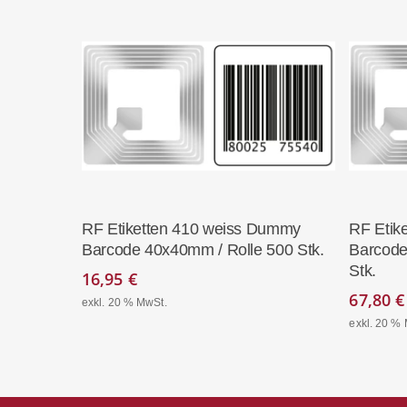
In Den Warenkorb
RF Etiketten 410 weiss Dummy
RF Etik
Barcode 40x40mm / Rolle 500 Stk.
Barcode
Stk.
16,95
€
67,80
€
exkl. 20 % MwSt.
exkl. 20 %