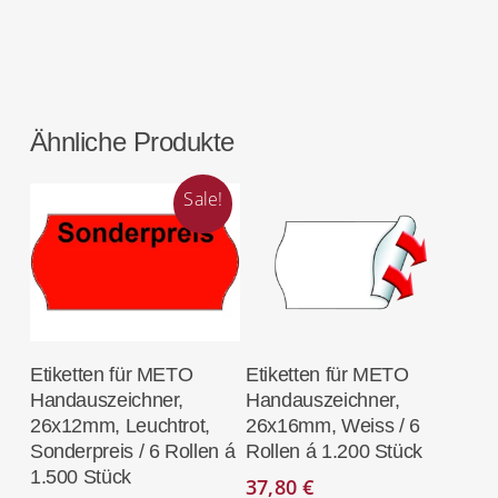
Ähnliche Produkte
Sale!
In Den
In Den
Etiketten für METO
Etiketten für METO
Warenkorb
Warenkorb
Handauszeichner,
Handauszeichner,
26x12mm, Leuchtrot,
26x16mm, Weiss / 6
Sonderpreis / 6 Rollen á
Rollen á 1.200 Stück
1.500 Stück
37,80
€