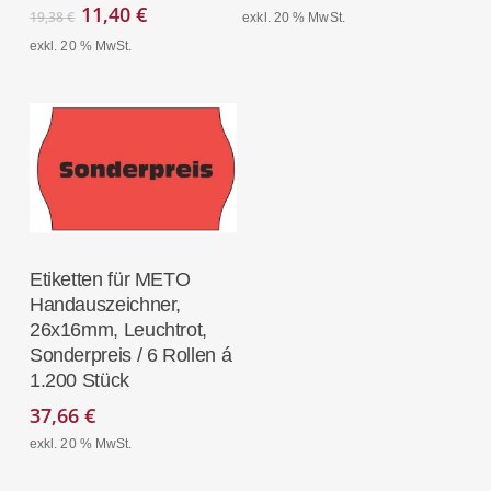
Ursprünglicher
Aktueller
11,40
€
19,38
€
exkl. 20 % MwSt.
Preis
Preis
exkl. 20 % MwSt.
war:
ist:
19,38 €
11,40 €.
In Den
Etiketten für METO
Warenkorb
Handauszeichner,
26x16mm, Leuchtrot,
Sonderpreis / 6 Rollen á
1.200 Stück
37,66
€
exkl. 20 % MwSt.