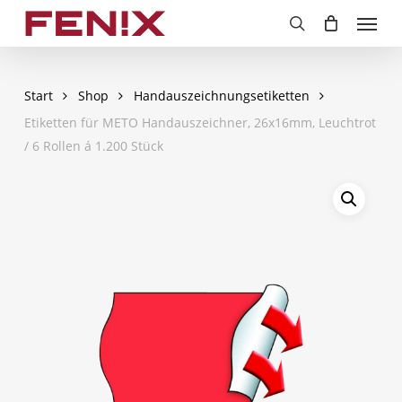
Skip
Menu
to
search
main
content
Start
Shop
Handauszeichnungsetiketten
Etiketten für METO Handauszeichner, 26x16mm, Leuchtrot
/ 6 Rollen á 1.200 Stück