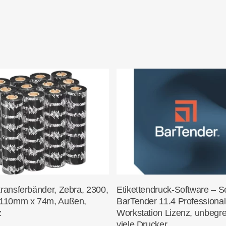
In Den Warenkorb
In Den Warenko
ransferbänder, Zebra, 2300,
Etikettendruck-Software – S
110mm x 74m, Außen,
BarTender 11.4 Professional
z
Workstation Lizenz, unbegr
viele Drucker