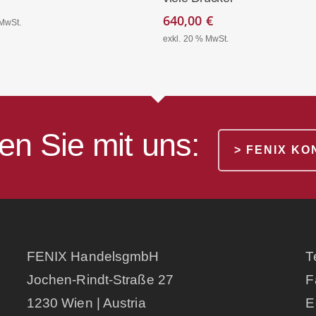
640,00
€
 MwSt.
exkl. 20 % MwSt.
en Sie mit uns:
> FENIX K
FENIX HandelsgmbH
T
Jochen-Rindt-Straße 27
F
1230 Wien | Austria
E