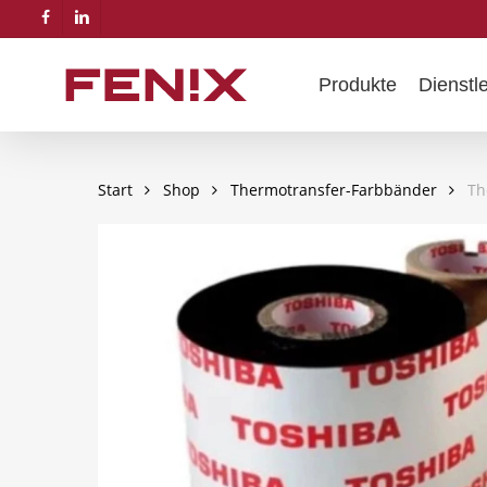
Skip
facebook
linkedin
to
main
Produkte
Dienstl
content
Start
Shop
Thermotransfer-Farbbänder
Th