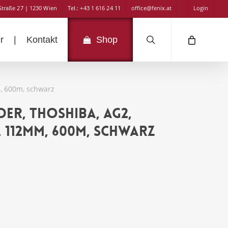
Straße 27 | 1230 Wien
Tel.: +43 1 616 24 11
office@fenix.at
Login
search
r
|
Kontakt
Shop
, 600m, schwarz
r, Thoshiba, AG2,
 112mm, 600m, schwarz