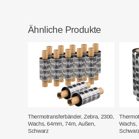
Ähnliche Produkte
In Den Warenkorb
Thermotransferbänder, Zebra, 2300,
Thermot
Wachs, 64mm, 74m, Außen,
Wachs, 
Schwarz
Schwar