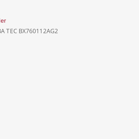
er
BA TEC BX760112AG2