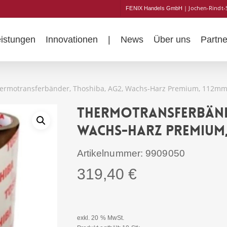
| Jochen-Rindt-
FENIX Handels GmbH
eistungen
Innovationen
|
News
Über uns
Partne
ermotransferbänder, Thoshiba, AG2, Wachs-Harz Premium, 112mm
Thermotransferbände
Wachs-Harz Premium,
Artikelnummer:
9909050
319,40
€
exkl. 20 % MwSt.