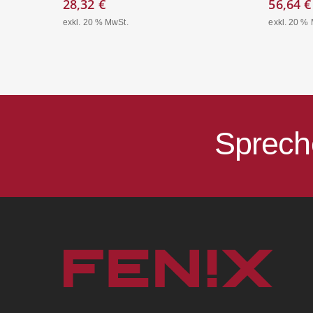
28,32
€
56,64
€
exkl. 20 % MwSt.
exkl. 20 %
Sprech