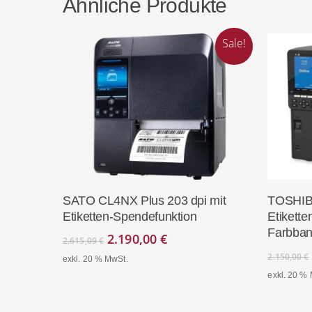
Ähnliche Produkte
Sale!
In Den Warenkorb
SATO CL4NX Plus 203 dpi mit
TOSHIBA
Etiketten-Spendefunktion
Etikette
Farbban
Ursprünglicher
Aktueller
2.190,00
€
2.615,09
€
Preis
Preis
2.150,00
€
exkl. 20 % MwSt.
war:
ist:
exkl. 20 %
2.615,09 €
2.190,00 €.