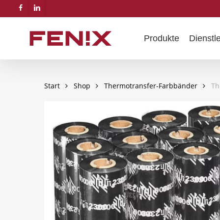
Skip
facebook
linkedin
to
main
Produkte
Dienstl
content
Start
Shop
Thermotransfer-Farbbänder
Th