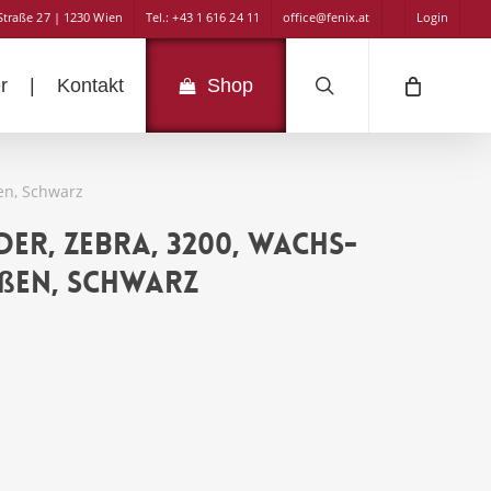
Straße 27 | 1230 Wien
Tel.: +43 1 616 24 11
office@fenix.at
Login
search
r
|
Kontakt
Shop
en, Schwarz
r, Zebra, 3200, Wachs-
ußen, Schwarz