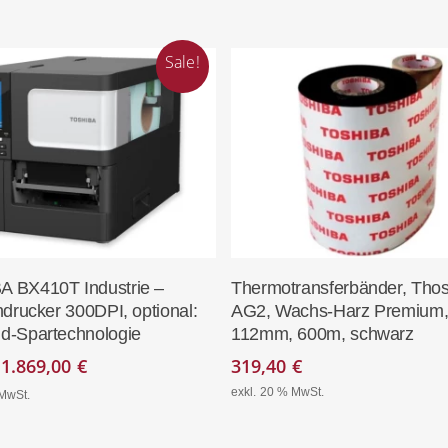
Sale!
In Den Warenkorb
In Den Warenko
 BX410T Industrie –
Thermotransferbänder, Thos
ndrucker 300DPI, optional:
AG2, Wachs-Harz Premium
d-Spartechnologie
112mm, 600m, schwarz
Ursprünglicher
Aktueller
1.869,00
€
319,40
€
Preis
Preis
exkl. 20 % MwSt.
 MwSt.
war:
ist:
2.150,00 €
1.869,00 €.