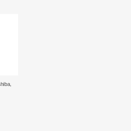
rb
hiba,
,