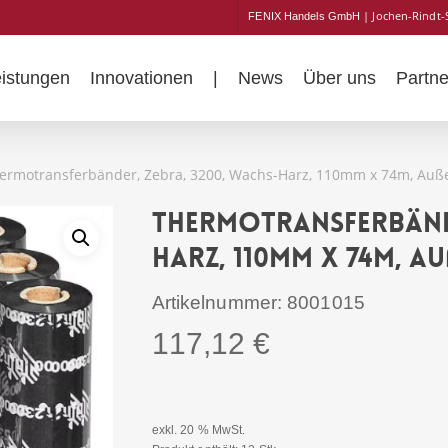
| Jochen-Rindt-
FENIX Handels GmbH
eistungen
Innovationen
|
News
Über uns
Partne
ermotransferbänder, Zebra, 3200, Wachs-Harz, 110mm x 74m, Auß
Thermotransferbände
Harz, 110mm x 74m, A
Artikelnummer:
8001015
117,12
€
exkl. 20 % MwSt.