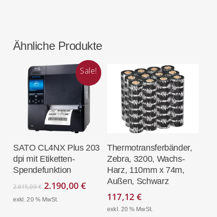
Ähnliche Produkte
Sale!
In Den
In Den
SATO CL4NX Plus 203
Thermotransferbänder,
Warenkorb
Warenkorb
dpi mit Etiketten-
Zebra, 3200, Wachs-
Spendefunktion
Harz, 110mm x 74m,
Außen, Schwarz
Ursprünglicher
Aktueller
2.190,00
€
2.615,09
€
Preis
Preis
117,12
€
exkl. 20 % MwSt.
war:
ist:
exkl. 20 % MwSt.
2.615,09 €
2.190,00 €.