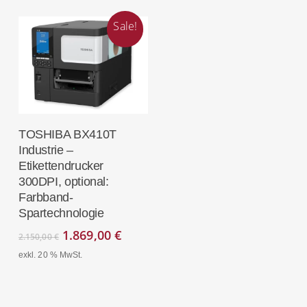
Sale!
In Den
TOSHIBA BX410T
Warenkorb
Industrie –
Etikettendrucker
300DPI, optional:
Farbband-
Spartechnologie
Ursprünglicher
Aktueller
1.869,00
€
2.150,00
€
Preis
Preis
exkl. 20 % MwSt.
war:
ist:
2.150,00 €
1.869,00 €.