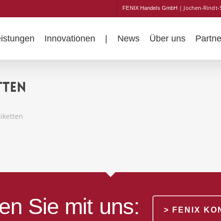
| Jochen-Rindt-
FENIX Handels GmbH
eistungen
Innovationen
|
News
Über uns
Partne
tten
iketten
en Sie mit uns:
> FENIX K