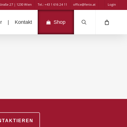
Straße 27 | 1230 Wien
Tel.: +43 1 616 24 11
office@fenix.at
Login
search
r
|
Kontakt
Shop
ONTAKTIEREN