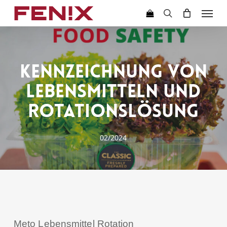
Skip
Menu
to
search
main
content
Kennzeichnung von
Lebensmitteln und
Rotationslösung
02/2024
Meto Lebensmittel Rotation