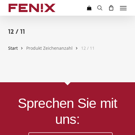
Skip
Menu
to
search
main
content
12 / 11
Start
Produkt Zeichenanzahl
12 / 11
Sprechen Sie mit
uns: