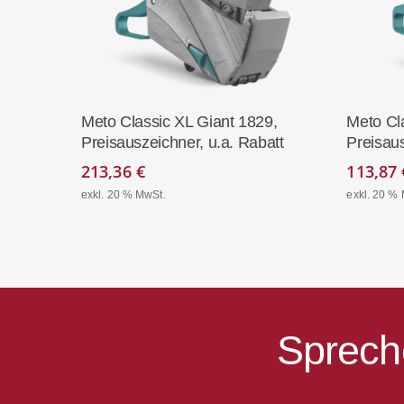
In Den Warenkorb
Meto Classic XL Giant 1829,
Meto Cl
Preisauszeichner, u.a. Rabatt
Preisau
213,36
€
113,87
exkl. 20 % MwSt.
exkl. 20 %
Sprech