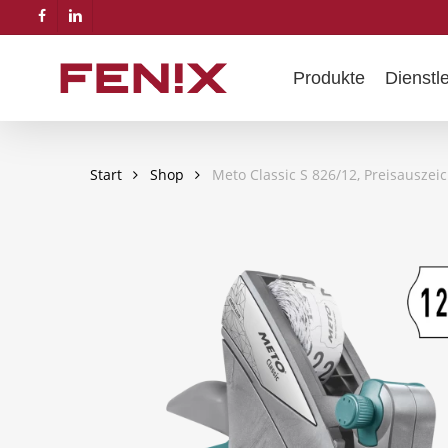
Skip
facebook
linkedin
to
main
Produkte
Dienstl
content
Start
Shop
Meto Classic S 826/12, Preisauszei