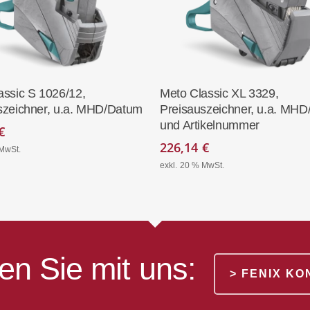
In Den Warenkorb
In Den Warenko
assic S 1026/12,
Meto Classic XL 3329,
szeichner, u.a. MHD/Datum
Preisauszeichner, u.a. MH
und Artikelnummer
€
226,14
€
 MwSt.
exkl. 20 % MwSt.
en Sie mit uns:
> FENIX K