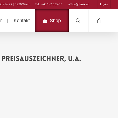
Straße 27 | 1230 Wien
Tel.: +43 1 616 24 11
office@fenix.at
Login
search
r
|
Kontakt
Shop
 Preisauszeichner, u.a.