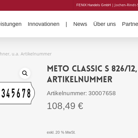
| Jochen-Rindt-
FENIX Handels GmbH
eistungen
Innovationen
|
News
Über uns
Partne
chner, u.a. Artikelnummer
Meto Classic S 826/12,
Artikelnummer
Artikelnummer:
30007658
108,49
€
exkl. 20 % MwSt.