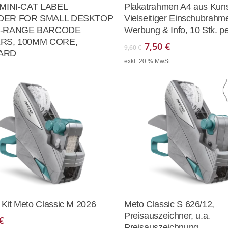
Weiterlesen
In Den Waren
 MINI-CAT LABEL
Plakatrahmen A4 aus Kunst
DER FOR SMALL DESKTOP
Vielseitiger Einschubrahme
D-RANGE BARCODE
Werbung & Info, 10 Stk. p
RS, 100MM CORE,
Ursprünglicher
Aktueller
7,50
€
9,60
€
ARD
Preis
Preis
exkl. 20 % MwSt.
war:
ist:
9,60 €
7,50 €.
In Den Warenkorb
In Den Waren
it Meto Classic M 2026
Meto Classic S 626/12,
Preisauszeichner, u.a.
€
Preisauszeichnung