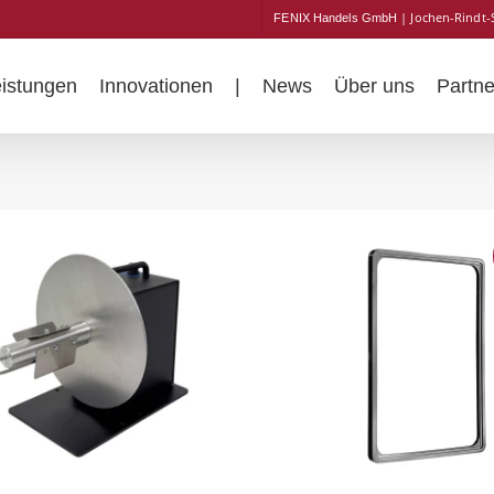
| Jochen-Rindt-
FENIX Handels GmbH
eistungen
Innovationen
|
News
Über uns
Partne