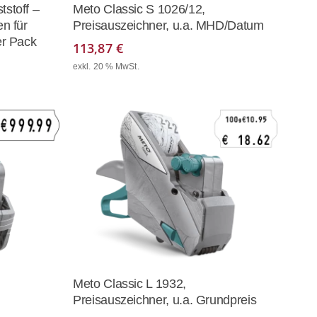
korb
In Den Warenkorb
stoff –
Meto Classic S 1026/12,
n für
Preisauszeichner, u.a. MHD/Datum
er Pack
113,87
€
exkl. 20 % MwSt.
korb
In Den Warenkorb
Meto Classic L 1932,
Preisauszeichner, u.a. Grundpreis