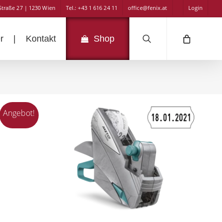
Straße 27 | 1230 Wien
Tel.: +43 1 616 24 11
office@fenix.at
Login
search
r
|
Kontakt
Shop
Angebot!