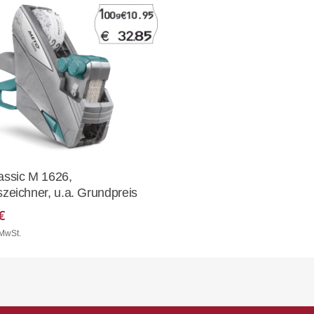
In Den Warenkorb
assic M 1626,
zeichner, u.a. Grundpreis
€
 MwSt.