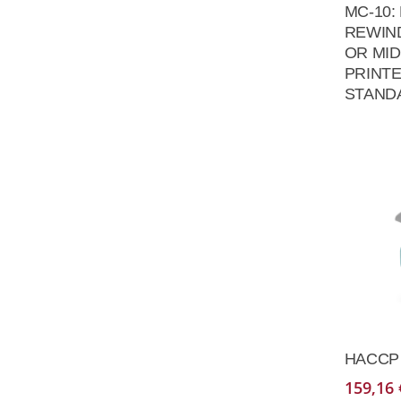
MC-10:
REWIN
OR MI
PRINTE
STAND
HACCP K
159,16