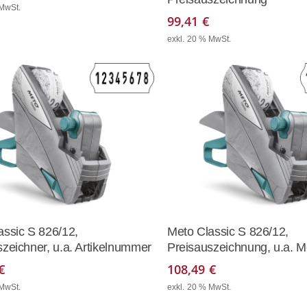
 MwSt.
99,41
€
exkl. 20 % MwSt.
In Den Warenkorb
In Den Waren
assic S 826/12,
Meto Classic S 826/12,
zeichner, u.a. Artikelnummer
Preisauszeichnung, u.a. 
€
108,49
€
 MwSt.
exkl. 20 % MwSt.