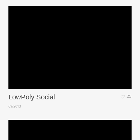
LowPoly Social
25
09/2013