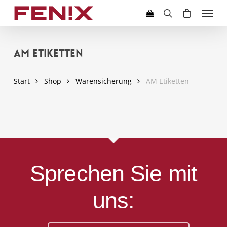
Skip
Menu
to
search
main
content
AM Etiketten
Start
Shop
Warensicherung
AM Etiketten
Sprechen Sie mit
uns: