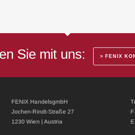
en Sie mit uns:
> FENIX K
FENIX HandelsgmbH
T
Jochen-Rindt-Straße 27
F
1230 Wien | Austria
E