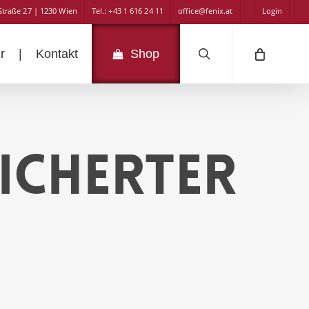
Straße 27 | 1230 Wien
Tel.: +43 1 616 24 11
office@fenix.at
Login
search
r
|
Kontakt
Shop
icherter