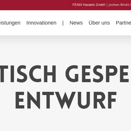
| Jochen-Rindt-
FENIX Handels GmbH
eistungen
Innovationen
|
News
Über uns
Partne
isch gespe
Entwurf