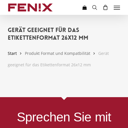
Skip
Menu
to
search
main
content
Gerät geeignet für das
Etikettenformat 26x12 mm
Start
Produkt Format und Kompatbilität
Gerät
geeignet für das Etikettenformat 26x12 mm
Sprechen Sie mit