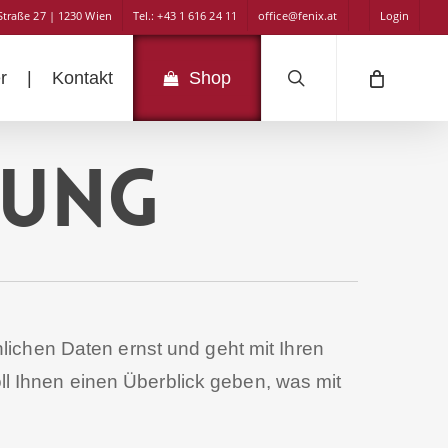
Straße 27 | 1230 Wien
Tel.: +43 1 616 24 11
office@fenix.at
Login
search
r
|
Kontakt
Shop
rung
lichen Daten ernst und geht mit Ihren
l Ihnen einen Überblick geben, was mit