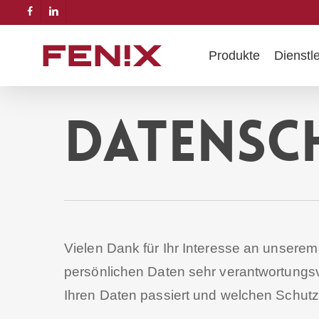
Skip
facebook
linkedin
to
main
Produkte
Dienstl
content
Datensc
Vielen Dank für Ihr Interesse an unserem
persönlichen Daten sehr verantwortungsv
Ihren Daten passiert und welchen Schutz 