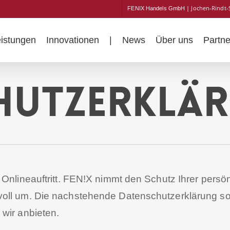
| Jochen-Rindt-
FENIX Handels GmbH
eistungen
Innovationen
|
News
Über uns
Partne
hutzerklä
 Onlineauftritt. FEN!X nimmt den Schutz Ihrer persön
oll um. Die nachstehende Datenschutzerklärung sol
wir anbieten.